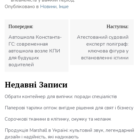
Опубліковано в
Новини
,
Інше
Навігація
Попередня:
Наступна:
записів
Автошкола Константа-
Атестований судовий
ГС: современная
експерт поліграф:
автошкола возле КПИ
ключова фігура у
для будущих
встановленні істини
водителей
Недавні Записи
Обрати контейнер для випічки: поради спеціалістів
Паперові тарілки оптом: вигідне рішення для свят і бізнесу
Сорочкові тканини в клітинку, смужку та меланж
Продукція Marshall в Україні: культовий звук, легендарний
дизайн і надійність, які надихають