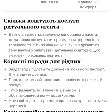
памʼятник
підвищений
комфорт
Скільки коштують послуги
ритуального агента
Вартість варіюється залежно від обраного пакета,
додаткових послуг, місця проведення церемонії та
терміновості. У Києві ціна може значно відрізнятися,
тому важливо запитувати детальний кошторис, щоб
уникнути прихованих платежів.
Корисні поради для рідних
Заздалегідь підготуйте документи покійного: паспорт,
ІПН, медичні довідки.
Просіть детальний кошторис із розбивкою по кожній
послузі.
Чітко визначте, які елементи церемонії є
обовʼязковими, а які — додатковими.
Уточнюйте деталі про місце прощання, транспорт та час
церемонії.
Коли потрібна термінова допомога