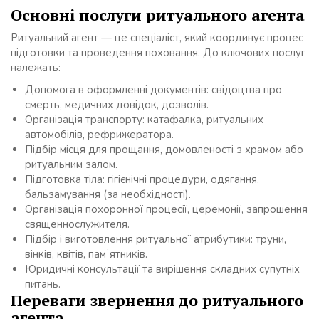
Основні послуги ритуального агента
Ритуальний агент — це спеціаліст, який координує процес
підготовки та проведення поховання. До ключових послуг
належать:
Допомога в оформленні документів: свідоцтва про
смерть, медичних довідок, дозволів.
Організація транспорту: катафалка, ритуальних
автомобілів, рефрижератора.
Підбір місця для прощання, домовленості з храмом або
ритуальним залом.
Підготовка тіла: гігієнічні процедури, одягання,
бальзамування (за необхідності).
Організація похоронної процесії, церемонії, запрошення
священнослужителя.
Підбір і виготовлення ритуальної атрибутики: труни,
вінків, квітів, памʼятників.
Юридичні консультації та вирішення складних супутніх
питань.
Переваги звернення до ритуального
агента