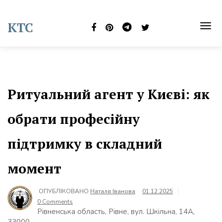
Skip
to
KTC
content
TOG
NAVI
Ритуальний агент у Києві: як
обрати професійну
підтримку в складний
момент
ОПУБЛІКОВАНО
Наталя Іванова
01.12.2025
0 Comments
Рівненська область, Рівне, вул. Шкільна, 14А,