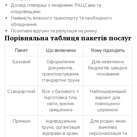
Досвід співпраці з лікарнями, РАЦСами та
кладовищами.
Наявність власного транспорту та необхідного
обладнання.
Позитивні відгуки та репутація на ринку.
Порівняльна таблиця пакетів послуг
Пакет
Що включено
Кому підходить
Базовий
Оформлення
Для невеликих
документів,
бюджетів, швидке
транспортування,
поховання
стандартна труна
Стандартний
Все з базового +
Найпоширеніший
підготовка тіла,
варіант для
квіти, виклик
повноцінної
священика
церемонії
Преміум
Індивідуальна
Для родин, яким
труна, організація
важлива
відправи в храмі,
персоналізація та