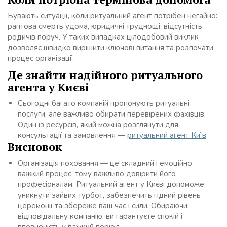
Бувають ситуації, коли ритуальний агент потрібен негайно:
раптова смерть удома, юридичні труднощі, відсутність
родичів поруч. У таких випадках цілодобовий виклик
дозволяє швидко вирішити ключові питання та розпочати
процес організації.
Де знайти надійного ритуального
агента у Києві
Сьогодні багато компаній пропонують ритуальні
послуги, але важливо обирати перевірених фахівців.
Один із ресурсів, який можна розглянути для
консультації та замовлення —
ритуальний агент Київ
.
Висновок
Організація поховання — це складний і емоційно
важкий процес, тому важливо довірити його
професіоналам. Ритуальний агент у Києві допоможе
уникнути зайвих турбот, забезпечить гідний рівень
церемонії та збереже ваш час і сили. Обираючи
відповідальну компанію, ви гарантуєте спокій і
впевненість у важкий період.