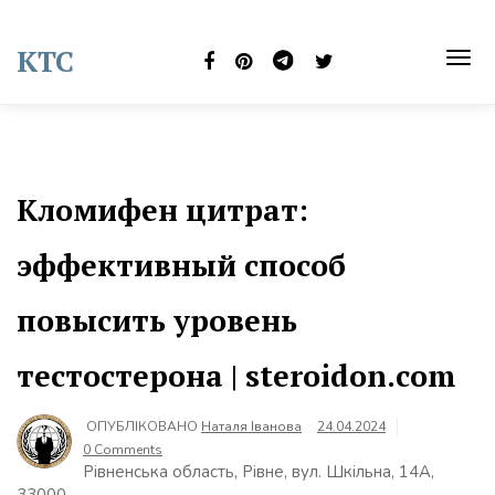
Skip
to
KTC
content
TOG
NAVI
Кломифен цитрат:
эффективный способ
повысить уровень
тестостерона | steroidon.com
ОПУБЛІКОВАНО
Наталя Іванова
24.04.2024
0 Comments
Рівненська область, Рівне, вул. Шкільна, 14А,